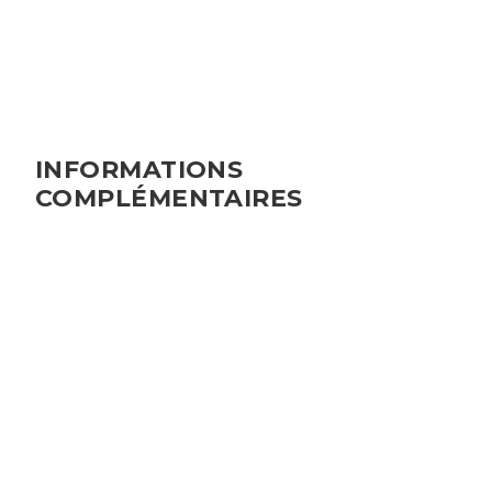
• DPE vierge : Non
INFORMATIONS
COMPLÉMENTAIRES
DESCRIPTION DE L'OFFRE
• Type d'offre : vente
• Honoraires à charge de : acquéreur
• Honoraires acquéreur TTC (%): 5%
• Type de bien : Maison neuve
• Honoraires de négociations: 22000 EUR