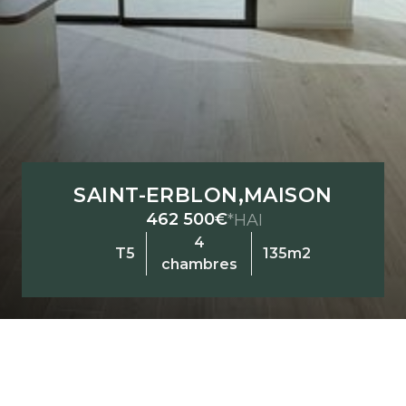
SAINT-ERBLON
,
MAISON
462 500€
*HAI
4
T5
135m2
chambres