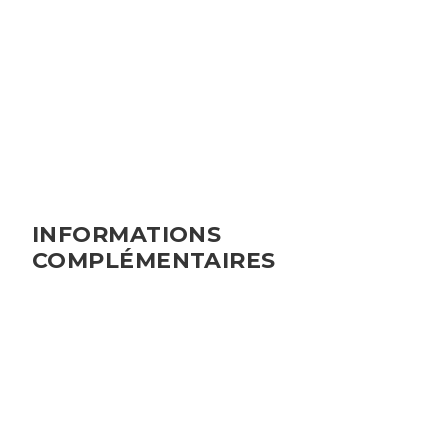
• Consommation énergétique :
39
• Etiquette consommation énergétique :
A
• Émission de gaz à effet de serre :
9
• Etiquette émission gaz effet de serre :
B
• DPE vierge :
Non
INFORMATIONS
COMPLÉMENTAIRES
DESCRIPTION DE L'OFFRE
• Type d'offre :
vente
• Type de bien :
Appartement récent