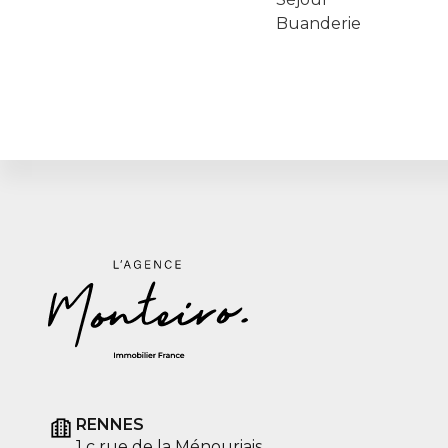
Buanderie
RENNES
1 c rue de la Ménouriais