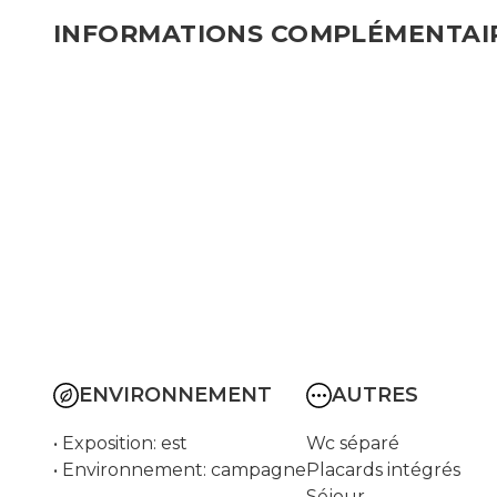
INFORMATIONS
COMPLÉMENTAI
DESCRIPTION DE L'OFFRE
• Type d'offre : vente
• Surface hab
• Taxe foncière : 1186 €
• Nbre de pièc
• Honoraires de négociations : 6 960 €
• Nbre de cha
• Type de bien : Maison de campagne
• Nbre de sall
• Honoraires à charge de : acquéreur
• Nbre de sall
• Honoraires acquéreur TTC (%): 8%
• Nbre de toile
• Charges de coproriété : 130 €/mois
• Nbre d'étage
ENVIRONNEMENT
AUTRES
• Exposition: est
Wc séparé
• Environnement: campagne
Placards intégrés
Séjour