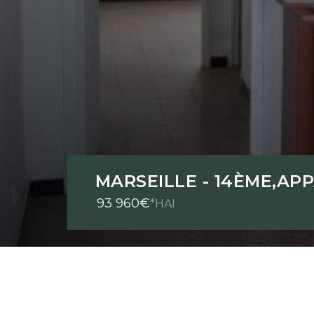
MARSEILLE - 14ÈME
,
AP
93 960€
*HAI