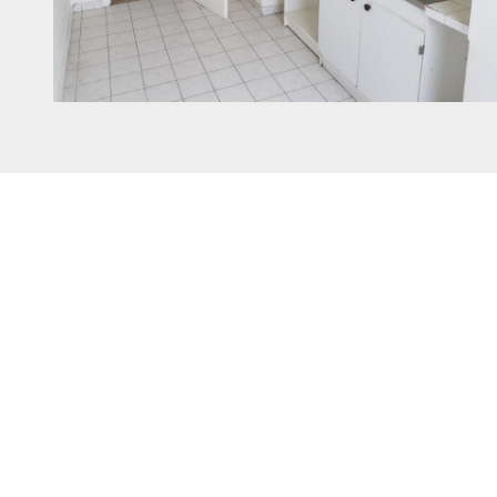
DIAGNOSTICS
• Etiquette consommation énergetiques : E