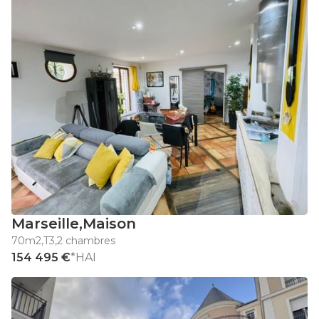
Marseille
,
Maison
70m2
,
T3
,
2 chambres
154 495 €
*HAI