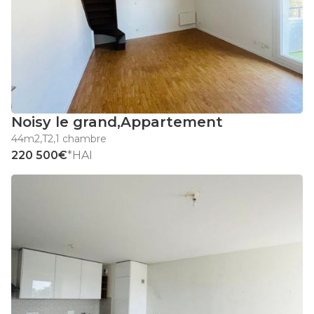
Noisy le grand
,
Appartement
44m2
,
T2
,
1 chambre
220 500€
*HAI