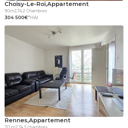
Choisy-Le-Roi
,
Appartement
90m2
,
T4
,
2 Chambres
304 500€
*HAI
Rennes
,
Appartement
70 m2
,
T4
,
3 chambres