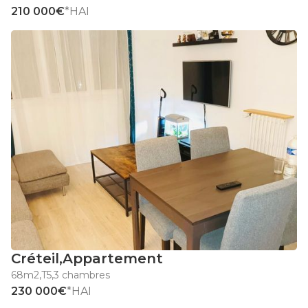
210 000€
*HAI
Créteil
,
Appartement
68m2
,
T5
,
3 chambres
230 000€
*HAI