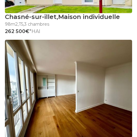
Chasné-sur-illet
,
Maison individuelle
98m2
,
T5
,
3 chambres
262 500€
*HAI