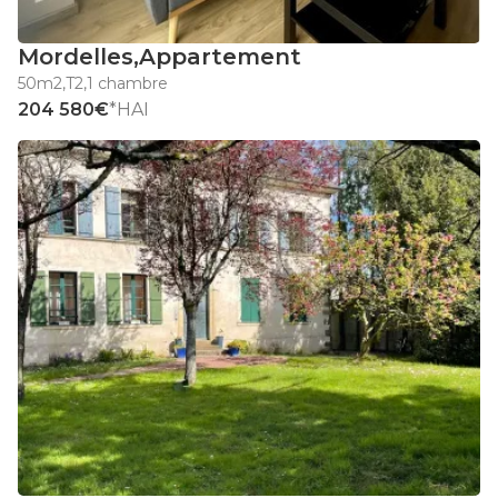
Mordelles
,
Appartement
50m2
,
T2
,
1 chambre
204 580€
*HAI