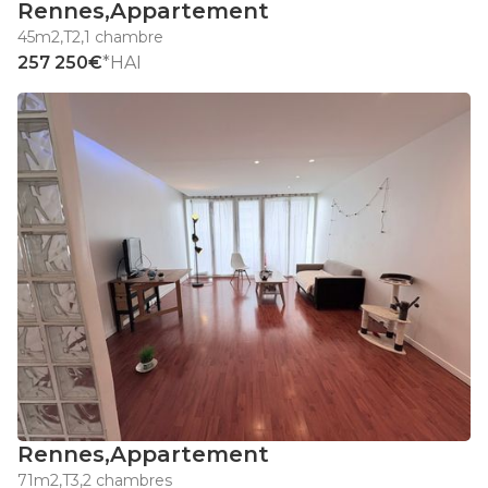
Rennes
,
Appartement
45m2
,
T2
,
1 chambre
257 250€
*HAI
Rennes
,
Appartement
71m2
,
T3
,
2 chambres