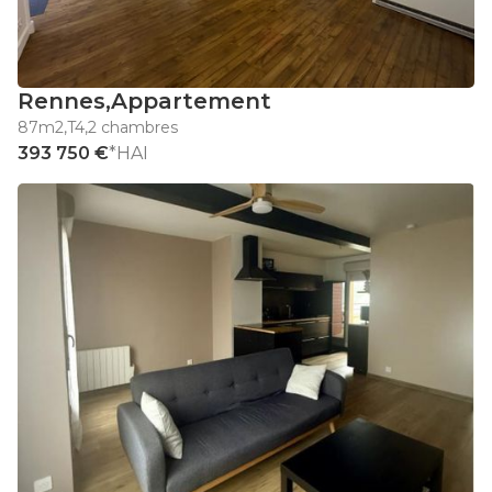
Rennes
,
Appartement
87m2
,
T4
,
2 chambres
393 750 €
*HAI