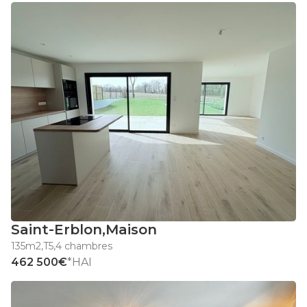
Saint-Erblon
,
Maison
135m2
,
T5
,
4 chambres
462 500€
*HAI