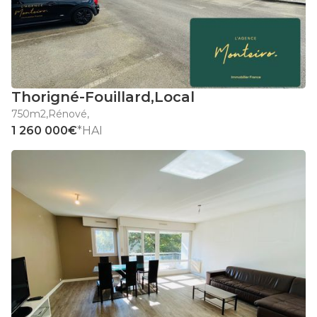
Thorigné-Fouillard
,
Local
750m2
,
Rénové
,
1 260 000€
*HAI