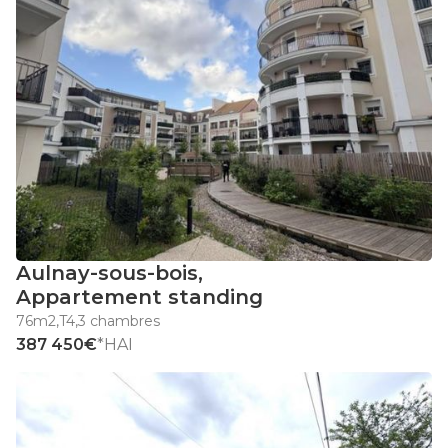
Aulnay-sous-bois
,
Appartement standing
76m2
,
T4
,
3 chambres
387 450€
*HAI