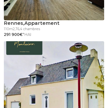
Rennes
,
Appartement
110m2
,
T6
,
4 chambres
291 900€
*HAI