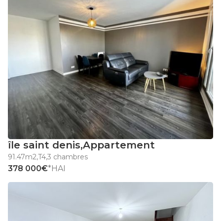
île saint denis
,
Appartement
91.47m2
,
T4
,
3 chambres
378 000€
*HAI