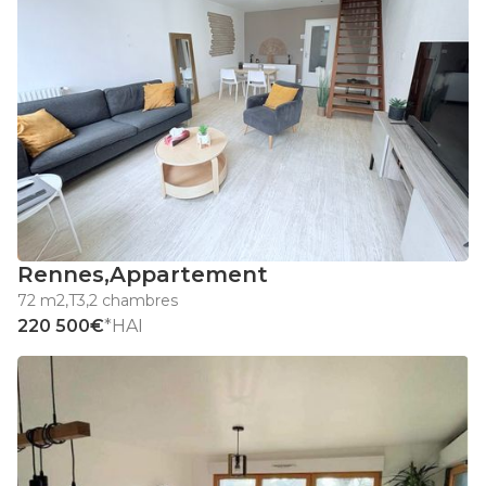
Rennes
,
Appartement
72 m2
,
T3
,
2 chambres
220 500€
*HAI