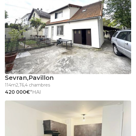
Sevran
,
Pavillon
114m2
,
T6
,
4 chambres
420 000€
*HAI