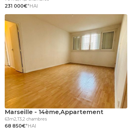
231 000€
*HAI
Marseille - 14ème
,
Appartement
63m2
,
T3
,
2 chambres
68 850€
*HAI